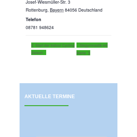
Josef-Wiesmüller-Str. 3
Rottenburg
,
Bayern
84056
Deutschland
Telefon
08781 948624
Skigymnastik mit
Start der Indoor Cycling
Saison
Marie
AKTUELLE TERMINE