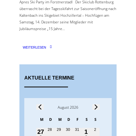
Apres Ski Party im Forstnerstadl Der Skiclub Rottenburg
überrascht bei der Tagesskifahrt zur Saisoneröffnung nach
Kaltenbach ins Skigebiet Hochzillertal – Hochfügen am
Samstag, 14. Dezember seine Mitglieder mit
Jubiläumspreise „15 Jahre...
WEITERLESEN
AKTUELLE TERMINE
August 2026
Veranstaltungen
K
M
D
M
D
F
S
S
Montag
Dienstag
Mittwoch
Donnerstag
Freitag
Samstag
Sonntag
a
0
0
0
0
0
28
29
30
31
2
1
1
27
1
V
V
V
V
V