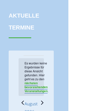
AKTUELLE
TERMINE
Veranstaltungen
Es wurden keine
Ergebnisse für
diese Ansicht
gefunden. Hier
H
geht es zu den
i
nächsten
n
bevorstehenden
w
Veranstaltungen
.
e
i
s
August