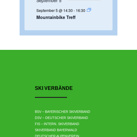
September 5
t
u
September 5 @ 14:30
-
16:30
Mountainbike Treff
n
g
e
n
SKI VERBÄNDE
BSV – BAYERISCHER SKIVERBAND
DSV – DEUTSCHER SKIVERBAND
FIS – INTERN. SKIVERBAND
SKIVERBAND BAYERWALD
DEUTSCHER ALPENVEREIN