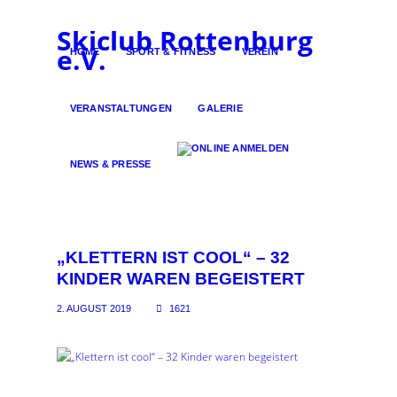
Skiclub Rottenburg
e.V.
HOME
SPORT & FITNESS
VEREIN
VERANSTALTUNGEN
GALERIE
NEWS & PRESSE
„KLETTERN IST COOL“ – 32
KINDER WAREN BEGEISTERT
2. AUGUST 2019
1621