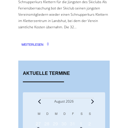
Schnupperkurs Klettern für die Jüngsten des Skiclubs Als
Ferienüberraschung bot der Skiclub seinen jüngsten
Vereinsmitgliedern wieder einen Schnupperkurs Klettern
im Kletterzentrum in Landshut, bei dem der Verein
sämtliche Kosten übernahm. Die 32...
WEITERLESEN
AKTUELLE TERMINE
Veranstaltungen
August 2026
M
MONTAG
D
DIENSTAG
M
MITTWOCH
D
DONNERSTAG
F
FREITAG
S
SAMSTAG
S
SONNTAG
K
1
0
0
0
0
1
0
a
27
28
29
30
31
1
2