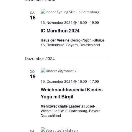
a
E
n
t
n
s
SA.
u
16
s
t
m
16. November 2024 @ 16:00
-
19:00
w
a
t
IC Marathon 2024
ä
l
a
h
Haus der Vereine
Georg-Pöschl-Straße
t
16, Rottenburg, Bayern, Deutschland
l
l
u
e
t
n
Dezember 2024
n
u
g
.
DO.
A
n
19
n
19. Dezember 2024 @ 16:00
-
17:00
g
s
Weichnachtsspecial Kinder-
e
i
Yoga mit Birgit
n
c
Mehrzweckhalle Laabertal
Josef-
S
h
Wiesmüller-Str. 3, Rottenburg, Bayern,
Deutschland
t
u
e
c
SA.