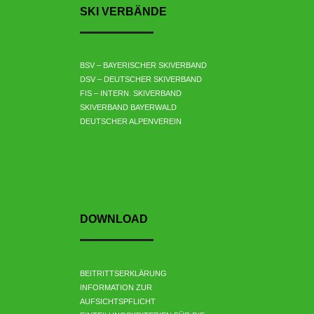
u
SKI VERBÄNDE
n
g
e
BSV – BAYERISCHER SKIVERBAND
DSV – DEUTSCHER SKIVERBAND
n
FIS – INTERN. SKIVERBAND
SKIVERBAND BAYERWALD
DEUTSCHER ALPENVEREIN
DOWNLOAD
BEITRITTSERKLÄRUNG
INFORMATION ZUR
AUFSICHTSPFLICHT