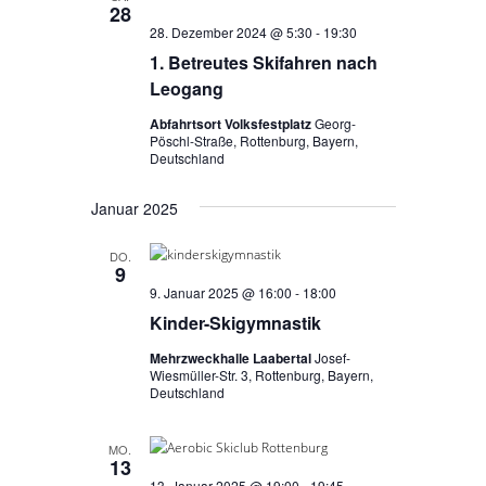
n
28
h
28. Dezember 2024 @ 5:30
-
19:30
-
e
1. Betreutes Skifahren nach
N
u
Leogang
a
v
n
Abfahrtsort Volksfestplatz
Georg-
Pöschl-Straße, Rottenburg, Bayern,
i
d
Deutschland
g
A
a
Januar 2025
n
t
s
DO.
i
9
i
o
9. Januar 2025 @ 16:00
-
18:00
n
Kinder-Skigymnastik
c
h
Mehrzweckhalle Laabertal
Josef-
Wiesmüller-Str. 3, Rottenburg, Bayern,
t
Deutschland
e
MO.
n
13
13. Januar 2025 @ 19:00
-
19:45