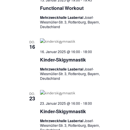
,
Functional Workout
N
Mehrzweckhalle Laabertal
Josef-
a
Wiesmüller-Str. 3, Rottenburg, Bayern,
Deutschland
v
i
DO.
16
g
16. Januar 2025 @ 16:00
-
18:00
a
Kinder-Skigymnastik
t
Mehrzweckhalle Laabertal
Josef-
i
Wiesmüller-Str. 3, Rottenburg, Bayern,
Deutschland
o
n
DO.
23
23. Januar 2025 @ 16:00
-
18:00
Kinder-Skigymnastik
Mehrzweckhalle Laabertal
Josef-
Wiesmüller-Str. 3, Rottenburg, Bayern,
Deutschland