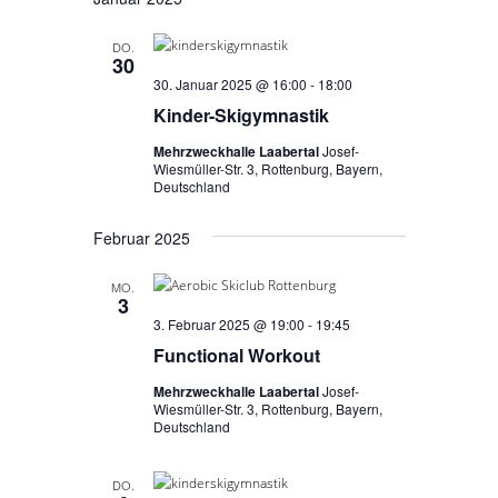
a
E
n
t
n
s
DO.
u
30
s
t
m
30. Januar 2025 @ 16:00
-
18:00
w
a
t
Kinder-Skigymnastik
ä
l
a
h
Mehrzweckhalle Laabertal
Josef-
t
Wiesmüller-Str. 3, Rottenburg, Bayern,
l
l
u
Deutschland
e
t
n
n
Februar 2025
u
g
.
A
n
MO.
n
3
g
3. Februar 2025 @ 19:00
-
19:45
s
e
Functional Workout
i
n
c
Mehrzweckhalle Laabertal
Josef-
Wiesmüller-Str. 3, Rottenburg, Bayern,
S
h
Deutschland
t
u
e
c
DO.