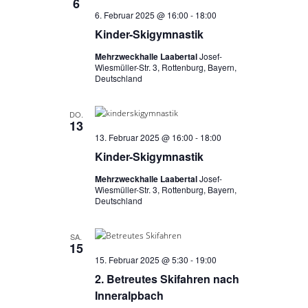
6
n
h
6. Februar 2025 @ 16:00
-
18:00
-
Kinder-Skigymnastik
e
N
u
Mehrzweckhalle Laabertal
Josef-
a
Wiesmüller-Str. 3, Rottenburg, Bayern,
v
n
Deutschland
i
d
g
DO.
A
13
a
13. Februar 2025 @ 16:00
-
18:00
n
t
Kinder-Skigymnastik
s
i
Mehrzweckhalle Laabertal
Josef-
i
o
Wiesmüller-Str. 3, Rottenburg, Bayern,
n
Deutschland
c
h
SA.
15
t
15. Februar 2025 @ 5:30
-
19:00
e
2. Betreutes Skifahren nach
n
Inneralpbach