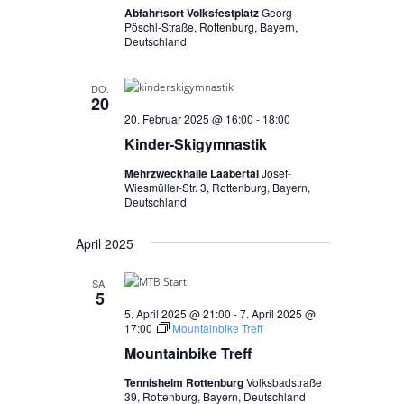
,
Abfahrtsort Volksfestplatz
Georg-
Pöschl-Straße, Rottenburg, Bayern,
N
Deutschland
a
v
DO.
20
i
20. Februar 2025 @ 16:00
-
18:00
Kinder-Skigymnastik
g
a
Mehrzweckhalle Laabertal
Josef-
Wiesmüller-Str. 3, Rottenburg, Bayern,
t
Deutschland
i
April 2025
o
n
SA.
5
5. April 2025 @ 21:00
-
7. April 2025 @
17:00
Mountainbike Treff
Mountainbike Treff
Tennisheim Rottenburg
Volksbadstraße
39, Rottenburg, Bayern, Deutschland