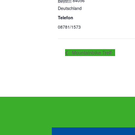
Bayern
84056
Deutschland
Telefon
08781/1573
Mountainbike Treff