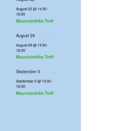
n
g
g
g
g
g
g
g
n
n
n
n
n
n
e
e
e
e
e
e
August 22 @ 14:30
-
n
n
n
n
n
n
16:30
V
Mountainbike Treff
e
August 29
August 29 @ 14:30
-
r
16:30
Mountainbike Treff
a
September 5
n
September 5 @ 14:30
-
16:30
s
Mountainbike Treff
t
a