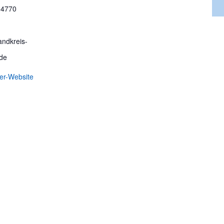
-4770
ndkreis-
de
ter-Website