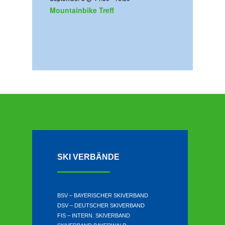
e
Mountainbike Treff
n
SKI VERBÄNDE
BSV – BAYERISCHER SKIVERBAND
DSV – DEUTSCHER SKIVERBAND
FIS – INTERN. SKIVERBAND