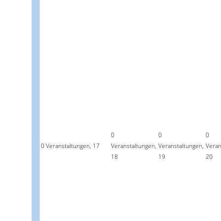
0
0
0
0 Veranstaltungen,
17
Veranstaltungen,
Veranstaltungen,
Veran
18
19
20