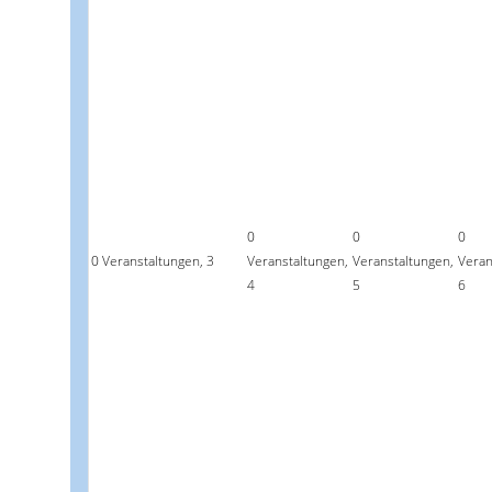
0
0
0
0 Veranstaltungen,
3
Veranstaltungen,
Veranstaltungen,
Veran
4
5
6