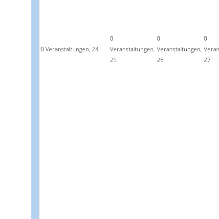
0
0
0
0 Veranstaltungen,
24
Veranstaltungen,
Veranstaltungen,
Veran
25
26
27