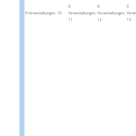
0
0
0
0 Veranstaltungen,
10
Veranstaltungen,
Veranstaltungen,
Veran
11
12
13