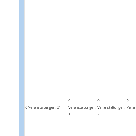
0
0
0
0 Veranstaltungen,
31
Veranstaltungen,
Veranstaltungen,
Veran
1
2
3