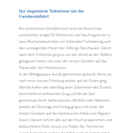
Nur begeisterte Teilnehmer bei der
Familienskifahrt
Bei winterlichen Verhältnissen und viel Neuschnee
verbrachten knapp 50 Teilnehmer die Faschingsferien in
zwei Wochenabschnitten im Hüttendorf Schladming und
den umliegenden Pisten der 4-Berge-Skischaukel. Gleich
nach dem Frühstück ging es von der direkt an der Abfahrt
gelegenen Hütte mit einer der ersten Gondeln auf die
Planai oder den Hochwurzen.
In der Mittagspause wurde gemeinsam gekocht, bevor es
nach einer kurzen Erholung wieder auf die Pisten ging.
Abends halfen alle tatkräftig beim Zubereiten des Essens.
Anschließend verbrachten Jung und Alt die Zeit
gemeinsam beim Kartenspielen, Würfeln oder Ratschen.
Jeweils am Dienstag und Freitag ging es mit einer der
letzten Gondeln auf die Hochwurzen-Hütte zum Ripperl-
Essen. Danach fuhren alle auf der frisch präparierten und
beleuchteten Piste zurück zur Hütte. Die Teilnehmer
waren begeistert, sodass die Fahrt auch im kommenden