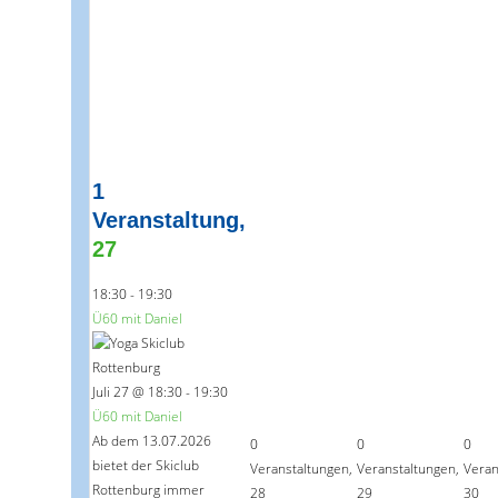
1
Veranstaltung,
27
18:30
-
19:30
Ü60 mit Daniel
Juli 27 @ 18:30
-
19:30
Ü60 mit Daniel
Ab dem 13.07.2026
0
0
0
bietet der Skiclub
Veranstaltungen,
Veranstaltungen,
Veran
Rottenburg immer
28
29
30