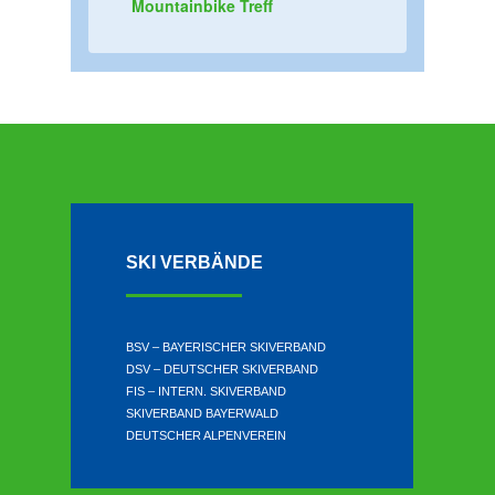
Mountainbike Treff
n
g
e
n
SKI VERBÄNDE
BSV – BAYERISCHER SKIVERBAND
DSV – DEUTSCHER SKIVERBAND
FIS – INTERN. SKIVERBAND
SKIVERBAND BAYERWALD
DEUTSCHER ALPENVEREIN