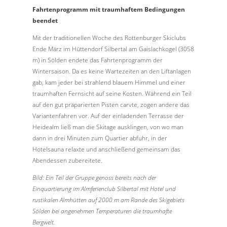
Fahrtenprogramm mit traumhaftem Bedingungen
beendet
Mit der traditionellen Woche des Rottenburger Skiclubs
Ende März im Hüttendorf Silbertal am Gaislachkogel (3058
m) in Sölden endete das Fahrtenprogramm der
Wintersaison. Da es keine Wartezeiten an den Liftanlagen
gab, kam jeder bei strahlend blauem Himmel und einer
traumhaften Fernsicht auf seine Kosten. Während ein Teil
auf den gut präparierten Pisten carvte, zogen andere das
Variantenfahren vor. Auf der einladenden Terrasse der
Heidealm ließ man die Skitage ausklingen, von wo man
dann in drei Minuten zum Quartier abfuhr, in der
Hotelsauna relaxte und anschließend gemeinsam das
Abendessen zubereitete.
Bild: Ein Teil der Gruppe genoss bereits nach der
Einquartierung im Almferienclub Silbertal mit Hotel und
rustikalen Almhütten auf 2000 m am Rande des Skigebiets
Sölden bei angenehmen Temperaturen die traumhafte
Bergwelt.