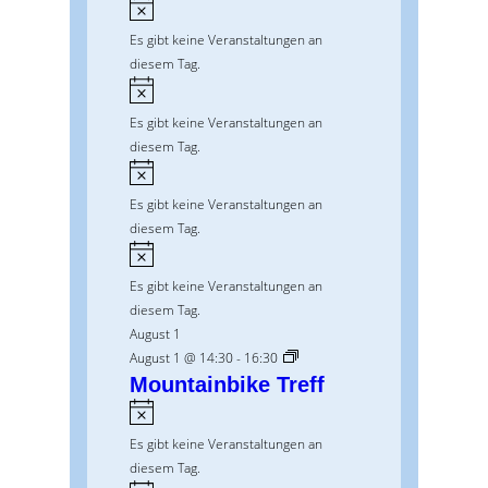
H
d
i
Es gibt keine Veranstaltungen an
e
n
diesem Tag.
r
w
H
e
v
i
Es gibt keine Veranstaltungen an
i
n
o
diesem Tag.
s
w
H
n
e
i
Es gibt keine Veranstaltungen an
i
V
n
diesem Tag.
s
w
e
H
e
i
r
Es gibt keine Veranstaltungen an
i
n
diesem Tag.
a
s
w
August 1
n
e
August 1 @ 14:30
-
16:30
i
s
Mountainbike Treff
s
H
t
i
Es gibt keine Veranstaltungen an
a
n
diesem Tag.
w
l