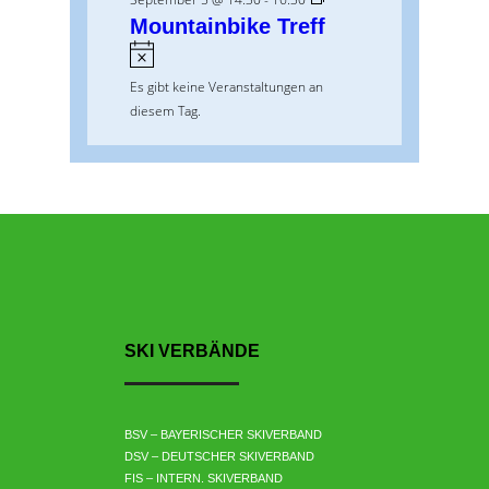
i
Mountainbike Treff
s
H
i
Es gibt keine Veranstaltungen an
n
diesem Tag.
w
e
i
s
SKI VERBÄNDE
BSV – BAYERISCHER SKIVERBAND
DSV – DEUTSCHER SKIVERBAND
FIS – INTERN. SKIVERBAND