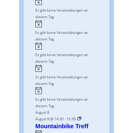
H
e
i
t
Es gibt keine Veranstaltungen an
i
n
u
diesem Tag.
s
w
H
n
e
i
Es gibt keine Veranstaltungen an
i
g
n
diesem Tag.
s
w
e
H
e
i
n
Es gibt keine Veranstaltungen an
i
n
diesem Tag.
s
w
H
e
i
Es gibt keine Veranstaltungen an
i
n
diesem Tag.
s
w
H
e
i
Es gibt keine Veranstaltungen an
i
n
diesem Tag.
s
w
August 8
e
August 8 @ 14:30
-
16:30
i
Mountainbike Treff
s
H