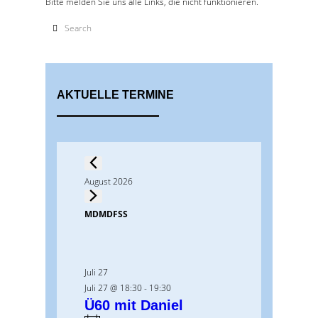
Bitte melden Sie uns alle Links, die nicht funktionieren.
AKTUELLE TERMINE
Veranstaltungen
August 2026
K
M
Montag
D
Dienstag
M
Mittwoch
D
Donnerstag
F
Freitag
S
Samstag
S
Sonntag
a
l
Juli 27
e
Juli 27 @ 18:30
-
19:30
n
Ü60 mit Daniel