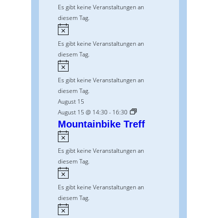
i
Es gibt keine Veranstaltungen an
i
n
diesem Tag.
s
w
H
e
i
Es gibt keine Veranstaltungen an
i
n
diesem Tag.
s
w
H
e
i
Es gibt keine Veranstaltungen an
i
n
diesem Tag.
s
w
August 15
e
August 15 @ 14:30
-
16:30
i
Mountainbike Treff
s
H
i
Es gibt keine Veranstaltungen an
n
diesem Tag.
w
H
e
i
Es gibt keine Veranstaltungen an
i
n
diesem Tag.
s
w
H
e