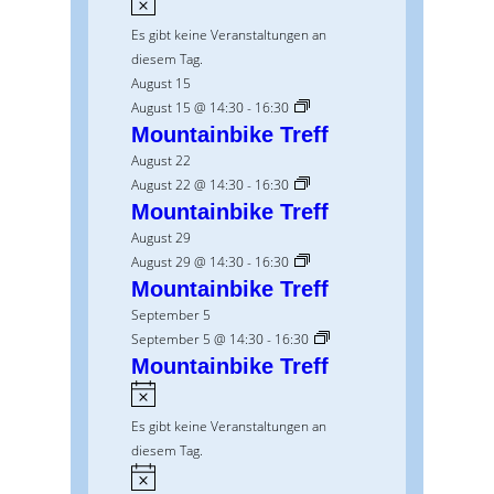
i
Es gibt keine Veranstaltungen an
n
diesem Tag.
w
August 15
e
August 15 @ 14:30
-
16:30
i
Mountainbike Treff
s
August 22
August 22 @ 14:30
-
16:30
Mountainbike Treff
August 29
August 29 @ 14:30
-
16:30
Mountainbike Treff
September 5
September 5 @ 14:30
-
16:30
Mountainbike Treff
H
i
Es gibt keine Veranstaltungen an
n
diesem Tag.
w
H
e