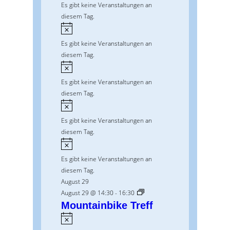
Es gibt keine Veranstaltungen an
i
n
diesem Tag.
s
w
H
e
i
Es gibt keine Veranstaltungen an
i
n
diesem Tag.
s
w
H
e
i
Es gibt keine Veranstaltungen an
i
n
diesem Tag.
s
w
H
e
i
Es gibt keine Veranstaltungen an
i
n
diesem Tag.
s
w
H
e
i
Es gibt keine Veranstaltungen an
i
n
diesem Tag.
s
w
August 29
e
August 29 @ 14:30
-
16:30
i
Mountainbike Treff
s
H
i