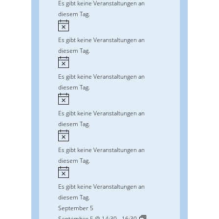
Es gibt keine Veranstaltungen an
n
diesem Tag.
w
H
e
i
Es gibt keine Veranstaltungen an
i
n
diesem Tag.
s
w
H
e
i
Es gibt keine Veranstaltungen an
i
n
diesem Tag.
s
w
H
e
i
Es gibt keine Veranstaltungen an
i
n
diesem Tag.
s
w
H
e
i
Es gibt keine Veranstaltungen an
i
n
diesem Tag.
s
w
H
e
i
Es gibt keine Veranstaltungen an
i
n
diesem Tag.
s
w
September 5
e
September 5 @ 14:30
-
16:30