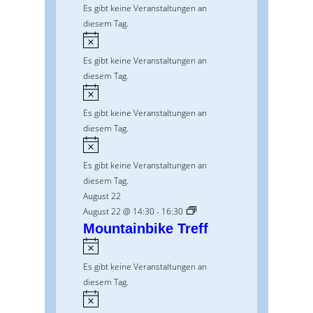
i
Es gibt keine Veranstaltungen an
i
n
diesem Tag.
s
w
H
e
i
Es gibt keine Veranstaltungen an
i
n
diesem Tag.
s
w
H
e
i
Es gibt keine Veranstaltungen an
i
n
diesem Tag.
s
w
H
e
i
Es gibt keine Veranstaltungen an
i
n
diesem Tag.
s
w
August 22
e
August 22 @ 14:30
-
16:30
i
Mountainbike Treff
s
H
i
Es gibt keine Veranstaltungen an
n
diesem Tag.
w
H
e
i