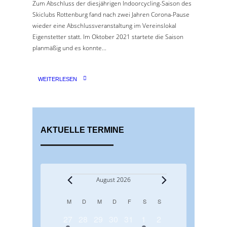
Zum Abschluss der diesjährigen Indoorcycling-Saison des
Skiclubs Rottenburg fand nach zwei Jahren Corona-Pause
wieder eine Abschlussveranstaltung im Vereinslokal
Eigenstetter statt. Im Oktober 2021 startete die Saison
planmäßig und es konnte...
WEITERLESEN
AKTUELLE TERMINE
Veranstaltungen
August 2026
M
MONTAG
D
DIENSTAG
M
MITTWOCH
D
DONNERSTAG
F
FREITAG
S
SAMSTAG
S
SONNTAG
K
1
0
0
0
0
1
0
a
27
28
29
30
31
1
2