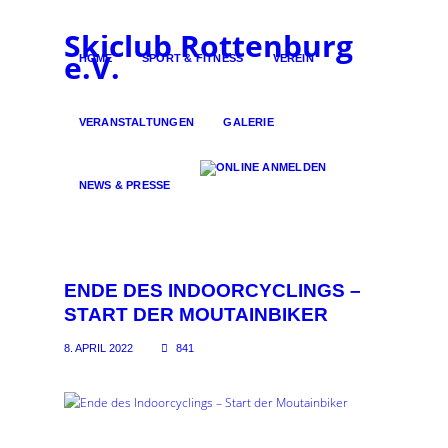
Skiclub Rottenburg
e.V.
HOME
SPORT & FITNESS
VEREIN
VERANSTALTUNGEN
GALERIE
NEWS & PRESSE
ENDE DES INDOORCYCLINGS –
START DER MOUTAINBIKER
8. APRIL 2022
841