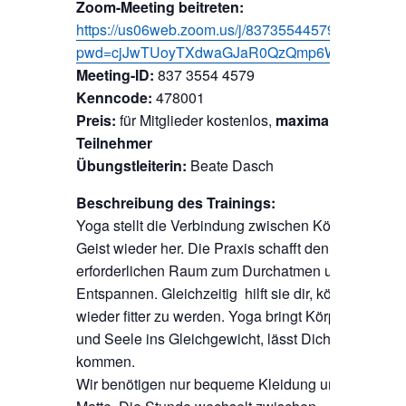
Zoom-Meeting beitreten:
https://us06web.zoom.us/j/83735544579?
pwd=cjJwTUoyTXdwaGJaR0QzQmp6WDZkQT09
Meeting-ID:
837 3554 4579
Kenncode:
478001
Preis:
für Mitglieder kostenlos,
maximal 100
Teilnehmer
Übungstleiterin:
Beate Dasch
Beschreibung des Trainings:
Yoga stellt die Verbindung zwischen Körber und
Geist wieder her. Die Praxis schafft den
erforderlichen Raum zum Durchatmen und
Entspannen. Gleichzeitig hilft sie dir, körperlich
wieder fitter zu werden. Yoga bringt Körper, Geist
und Seele ins Gleichgewicht, lässt Dich zur Ruhe
kommen.
Wir benötigen nur bequeme Kleidung und eine