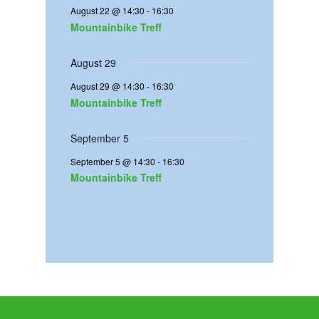
e
e
e
e
e
e
t
August 22 @ 14:30
-
16:30
g
g
g
g
g
g
g
n
n
n
n
n
n
Mountainbike Treff
e
e
e
e
e
e
a
n
n
n
n
n
n
l
August 29
t
August 29 @ 14:30
-
16:30
u
Mountainbike Treff
n
September 5
g
September 5 @ 14:30
-
16:30
e
Mountainbike Treff
n