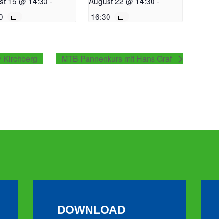
st 15 @ 14:30
-
August 22 @ 14:30
-
0
16:30
/ Kirchberg
MTB Pannenkurs mit Hans Graf
DOWNLOAD