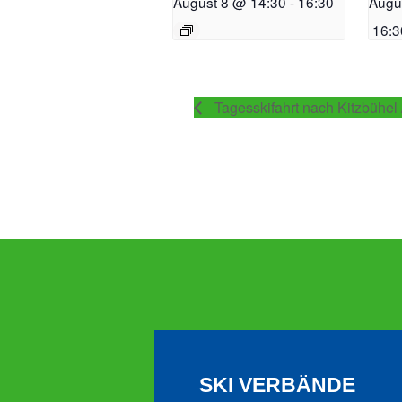
August 8 @ 14:30
-
16:30
Augu
16:3
Tagesskifahrt nach Kitzbühel 
SKI VERBÄNDE