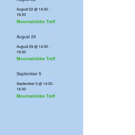
n
g
g
g
g
g
g
g
n
n
n
n
n
n
e
e
e
e
e
e
August 22 @ 14:30
-
n
n
n
n
n
n
16:30
V
Mountainbike Treff
e
August 29
August 29 @ 14:30
-
r
16:30
Mountainbike Treff
a
September 5
n
September 5 @ 14:30
-
16:30
s
Mountainbike Treff
t
a