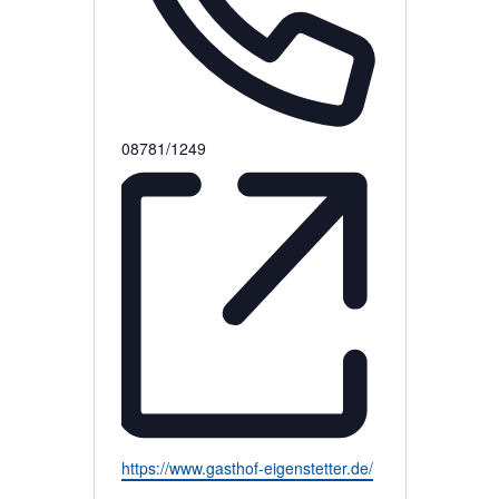
T
08781/1249
e
l
e
f
o
n
W
https://www.gasthof-eigenstetter.de/
e