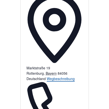
r
e
s
s
e
Marktstraße 19
Rottenburg
,
Bayern
84056
Deutschland
Wegbeschreibung