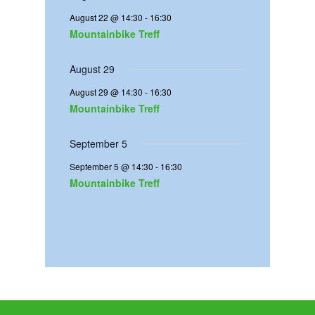
n
n
n
n
n
n
n
n
n
n
n
n
n
e
e
e
e
e
e
t
August 22 @ 14:30
-
16:30
g
g
g
g
g
g
g
n
n
n
n
n
n
Mountainbike Treff
e
e
e
e
e
e
a
n
n
n
n
n
n
l
August 29
t
August 29 @ 14:30
-
16:30
u
Mountainbike Treff
n
September 5
g
September 5 @ 14:30
-
16:30
e
Mountainbike Treff
n