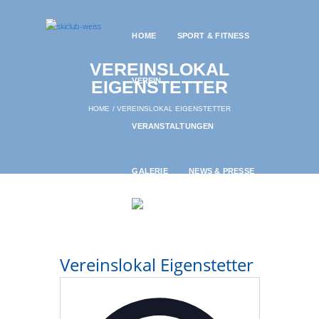
HOME
SPORT & FITNESS
VEREINSLOKAL
VEREIN
EIGENSTETTER
HOME
VEREINSLOKAL EIGENSTETTER
VERANSTALTUNGEN
GALERIE
NEWS & PRESSE
Vereinslokal Eigenstetter
A
d