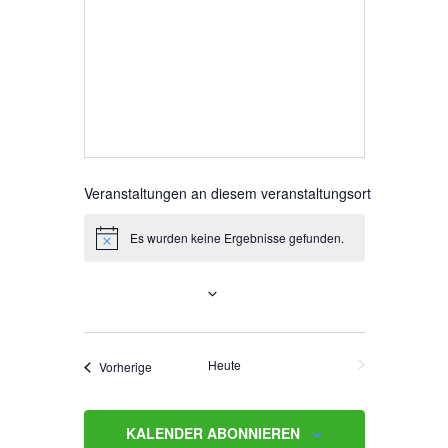
b
s
e
i
t
e
Veranstaltungen an diesem veranstaltungsort
Es wurden keine Ergebnisse gefunden.
H
i
n
Anstehende
w
e
i
D
s
a
Heute
NÄCHSTE
Veranstaltungen
Vorherige
t
VERANSTALTUNGEN
u
m
KALENDER ABONNIEREN
w