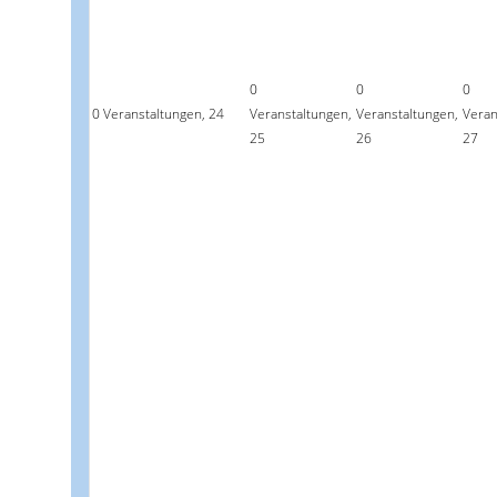
0
0
0
0 Veranstaltungen,
24
Veranstaltungen,
Veranstaltungen,
Veran
25
26
27