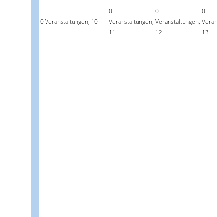
0
0
0
0 Veranstaltungen,
10
Veranstaltungen,
Veranstaltungen,
Veran
11
12
13