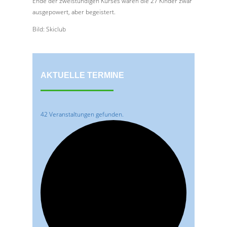
Ende der zweistündigen Kurses waren die 27 Kinder zwar
ausgepowert, aber begeistert.
Bild: Skiclub
AKTUELLE TERMINE
42 Veranstaltungen gefunden.