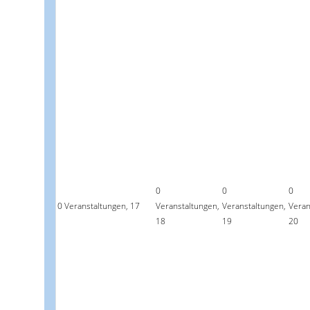
0
0
0
0 Veranstaltungen,
17
Veranstaltungen,
Veranstaltungen,
Veran
18
19
20