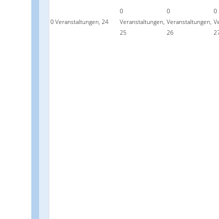
0
0
0
0 Veranstaltungen,
24
Veranstaltungen,
Veranstaltungen,
V
25
26
2