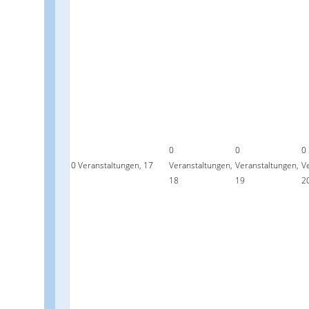
0
0
0
0 Veranstaltungen,
17
Veranstaltungen,
Veranstaltungen,
V
18
19
2