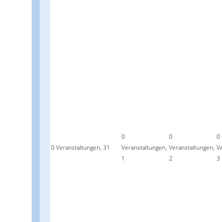
0
0
0
0 Veranstaltungen,
31
Veranstaltungen,
Veranstaltungen,
V
1
2
3