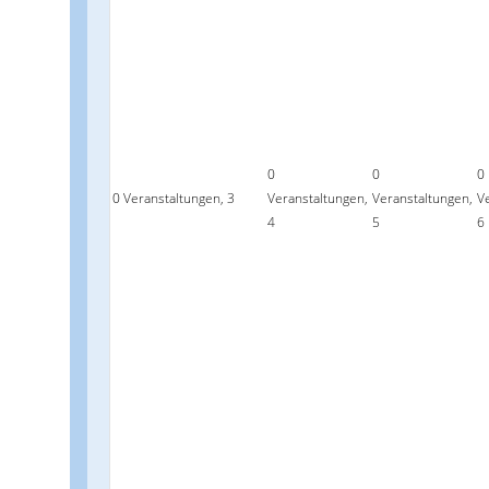
0
0
0
0 Veranstaltungen,
3
Veranstaltungen,
Veranstaltungen,
V
4
5
6