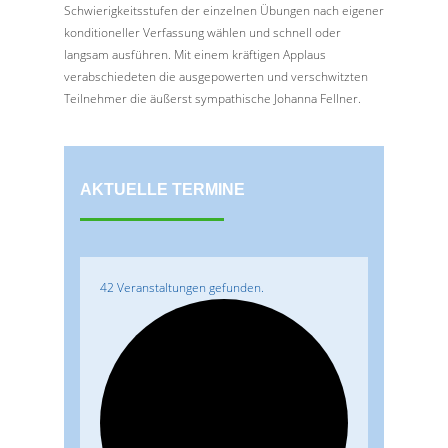
Schwierigkeitsstufen der einzelnen Übungen nach eigener
konditioneller Verfassung wählen und schnell oder
langsam ausführen. Mit einem kräftigen Applaus
verabschiedeten die ausgepowerten und verschwitzten
Teilnehmer die äußerst sympathische Johanna Fellner.
AKTUELLE TERMINE
42 Veranstaltungen gefunden.