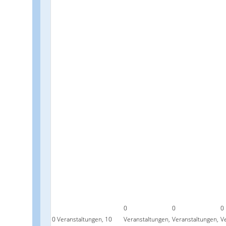
0
0
0
0 Veranstaltungen,
10
Veranstaltungen,
Veranstaltungen,
V