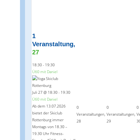
1
Veranstaltung,
27
18:30
-
19:30
Ü60 mit Daniel
Juli 27 @ 18:30
-
19:30
Ü60 mit Daniel
Ab dem 13.07.2026
0
0
0
bietet der Skiclub
Veranstaltungen,
Veranstaltungen,
V
Rottenburg immer
28
29
3
Montags von 18.30 –
19.30 Uhr Fitness-