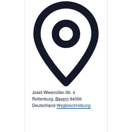
A
d
r
e
s
s
e
Josef-Wiesmüller-Str. 4
Rottenburg
,
Bayern
84056
Deutschland
Wegbeschreibung