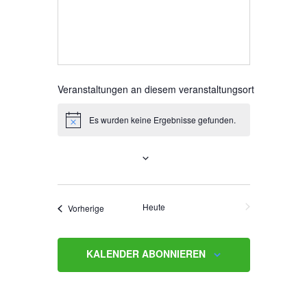
Veranstaltungen an diesem veranstaltungsort
Es wurden keine Ergebnisse gefunden.
H
i
n
Anstehende
w
e
i
D
s
a
Heute
NÄCHSTE
Veranstaltungen
Vorherige
t
VERANSTALTUNGEN
u
m
KALENDER ABONNIEREN
w
ä
h
l