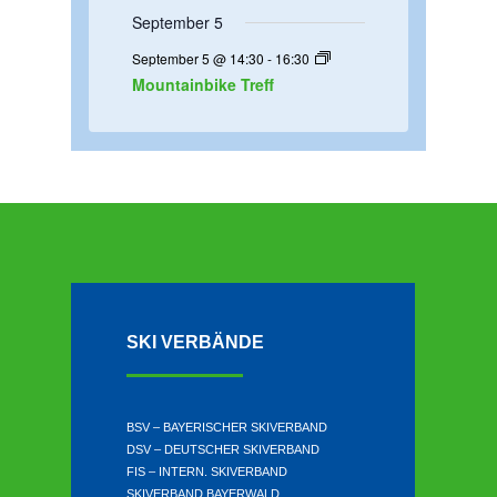
t
September 5
u
September 5 @ 14:30
-
16:30
n
Mountainbike Treff
g
e
n
SKI VERBÄNDE
BSV – BAYERISCHER SKIVERBAND
DSV – DEUTSCHER SKIVERBAND
FIS – INTERN. SKIVERBAND
SKIVERBAND BAYERWALD