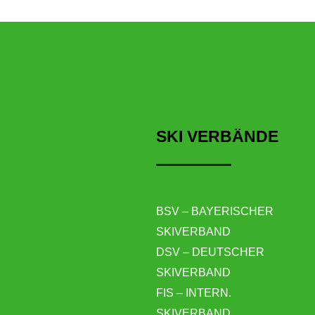
V
e
r
SKI VERBÄNDE
a
n
s
BSV – BAYERISCHER
SKIVERBAND
t
DSV – DEUTSCHER
SKIVERBAND
a
FIS – INTERN.
SKIVERBAND