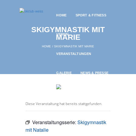
HOME
SPORT & FITNESS
SKIGYMNASTIK MIT
VEREIN
MARIE
HOME
SKIGYMNASTIK MIT MARIE
VERANSTALTUNGEN
GALERIE
NEWS & PRESSE
Diese Veranstaltung hat bereits stattgefunden.
Veranstaltungsserie:
Skigymnastik
mit Natalie