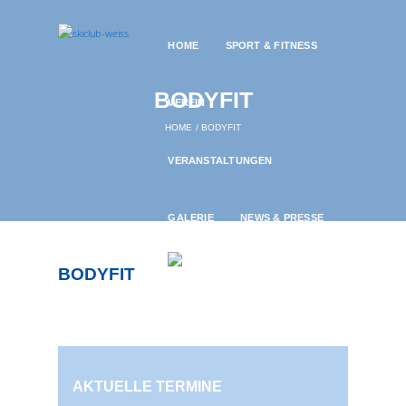
HOME
SPORT & FITNESS
BODYFIT
VEREIN
HOME
BODYFIT
VERANSTALTUNGEN
GALERIE
NEWS & PRESSE
BODYFIT
25. SEPTEMBER 2022
915
AKTUELLE TERMINE