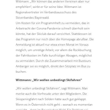
Wittmann. „Wir können das anderen Vereinen aber nur
empfehlen“, wirbt er für seine Idee. Wittmann ist
Regionalvertreter im Verbandsausschuss des
Skiverbandes Bayerwald.
Um Kosten für ein Programmheft zu vermeiden, das in
Anbetracht der Corona-Pandemie schnell überholt sein
könnte, hat der Skiclub darauf verzichtet. Stattdessen ist
das Programm nur noch über die Homepage abrufbar. Die
Anmeldung ist aktuell nur etwa einen Monat im Voraus
möglich, um unnötige Arbeit, vor allem die Rückbuchung
der Fahrtkosten im Falle kurzfristiger Absagen, möglichst
zu vermeiden. Durch die Zusammenarbeit mit Bustours
Amberger sei es möglich, direkt den Sitzplatz im Bus zu
buchen.
Wittmann: „Wir wollen unbedingt Skifahren“
„Wir wollen unbedingt Skifahren“, sagt Wittmann. Man
merke auch die Vorfreude unter den Mitgliedern. Die
Skiopeningfahrt nach Sölden hätte auch gut geklappt.
Wenn es in Österreich nicht geht – wonach es momentan
aussieht – dann im Bayerischen Wald. Ein Problem sei,